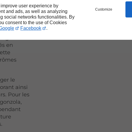
 improve user experience by
Customize
nt and ads, as well as analyzing
es
ng social networks functionalities. By
 ses
you consent to the use of Cookies
Google
Facebook
.
Parmi elles,
omage est
és en
ette
arômes
ger le
orant ainsi
rs. Pour les
gonzola,
 pendant
xture
.