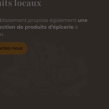
its locaux
ablissement propose également
une
ection de produits d’épicerie
à
u.
actez-nous