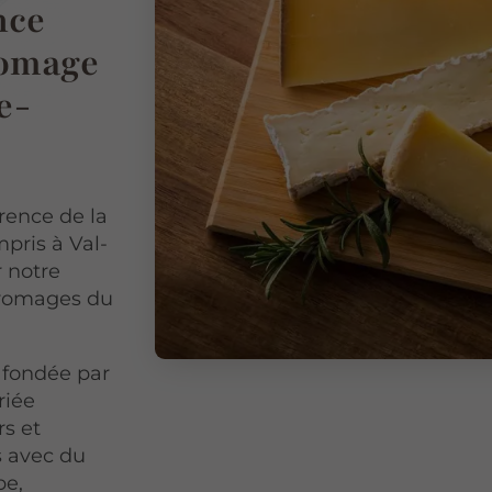
nce
fromage
e-
rence de la
pris à Val-
 notre
 fromages du
 fondée par
riée
s et
s avec du
pe,