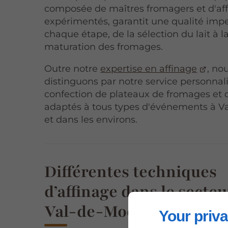
composée de maîtres fromagers et d'aff
expérimentés, garantit une qualité imp
chaque étape, de la sélection du lait à l
maturation des fromages.
Outre notre
expertise en affinage
, no
distinguons par notre service personnal
confection de plateaux de fromages et d
adaptés à tous types d'événements à V
et dans les environs.
Différentes techniques
d’affinage dans le secteu
Val-de-Moder
Your priva