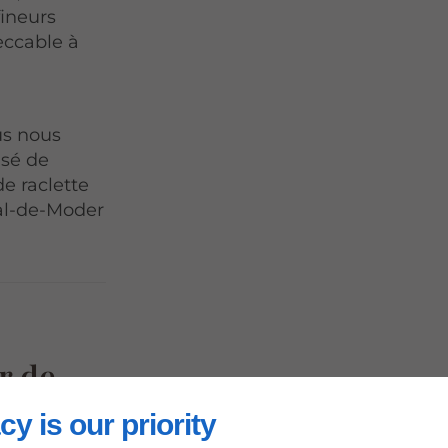
ineurs
eccable à
a
us nous
isé de
e raclette
al-de-Moder
r de
cy is our priority